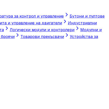
ратура за контрол и управление
Бутони и пултове
ита и управление на двигатели
Индустриални
та
Логически модули и контролери
Модулни и
 броячи
Товарови прекъсвачи
Устройства за