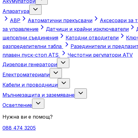
Акумулатори
Апаратура
АВР
Автоматични прекъсвачи
Аксесоари за т
за управление
Датчици и крайни изключватели
щепселни съединения
Катодни отводители
Ключ
разпределителни табла
Разединители и предпази
плавен пуск-стоп ATS
Честотни регулатори ATV
Дизелови генератори
Електроматериали
Кабели и проводници
Мълниезащита и заземяване
Осветление
Нужна ви е помощ?
088 474 3205