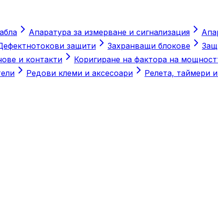
абла
Апаратура за измерване и сигнализация
Апа
Дефектнотокови защити
Захранващи блокове
Защ
ове и контакти
Коригиране на фактора на мощност
тели
Редови клеми и аксесоари
Релета, таймери и