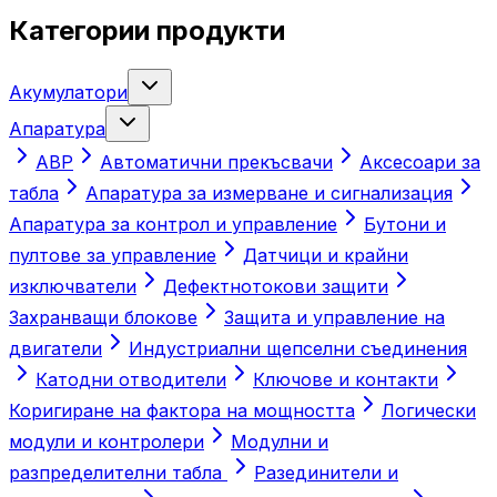
Категории продукти
Акумулатори
Апаратура
АВР
Автоматични прекъсвачи
Аксесоари за
табла
Апаратура за измерване и сигнализация
Апаратура за контрол и управление
Бутони и
пултове за управление
Датчици и крайни
изключватели
Дефектнотокови защити
Захранващи блокове
Защита и управление на
двигатели
Индустриални щепселни съединения
Катодни отводители
Ключове и контакти
Коригиране на фактора на мощността
Логически
модули и контролери
Модулни и
разпределителни табла
Разединители и