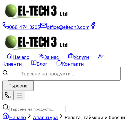
088 474 3205
office@eltech3.com
Начало
За нас
Услуги
Клиенти
Блог
Контакти
Търсене
Начало
Апаратура
Релета, таймери и броячи