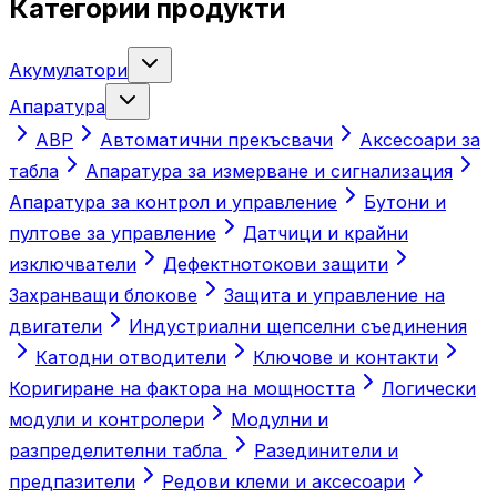
Категории продукти
Акумулатори
Апаратура
АВР
Автоматични прекъсвачи
Аксесоари за
табла
Апаратура за измерване и сигнализация
Апаратура за контрол и управление
Бутони и
пултове за управление
Датчици и крайни
изключватели
Дефектнотокови защити
Захранващи блокове
Защита и управление на
двигатели
Индустриални щепселни съединения
Катодни отводители
Ключове и контакти
Коригиране на фактора на мощността
Логически
модули и контролери
Модулни и
разпределителни табла
Разединители и
предпазители
Редови клеми и аксесоари