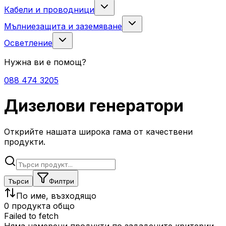
Кабели и проводници
Мълниезащита и заземяване
Осветление
Нужна ви е помощ?
088 474 3205
Дизелови генератори
Открийте нашата широка гама от качествени
продукти.
Търси
Филтри
По име, възходящо
0 продукта общо
Failed to fetch
Няма намерени продукти по зададените критерии.