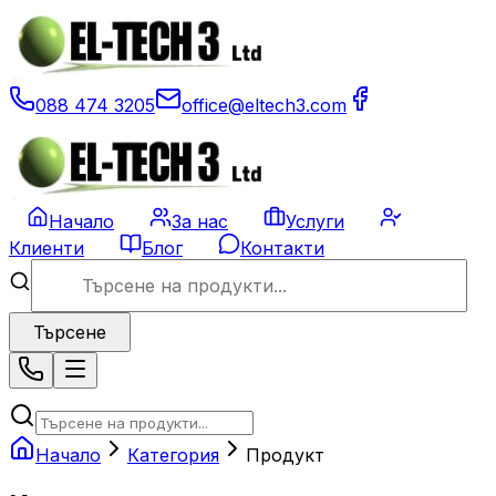
088 474 3205
office@eltech3.com
Начало
За нас
Услуги
Клиенти
Блог
Контакти
Търсене
Начало
Категория
Продукт