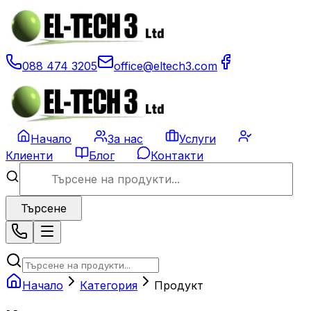
088 474 3205
office@eltech3.com
Начало
За нас
Услуги
Клиенти
Блог
Контакти
Търсене
Начало
Категория
Продукт