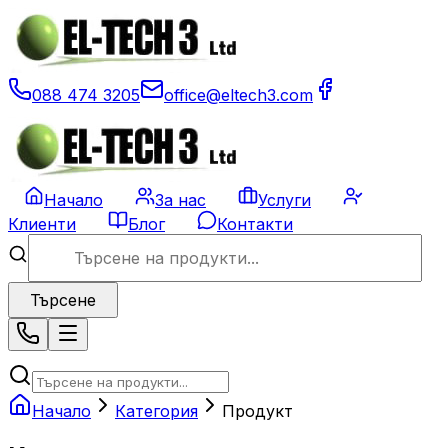
088 474 3205
office@eltech3.com
Начало
За нас
Услуги
Клиенти
Блог
Контакти
Търсене
Начало
Категория
Продукт