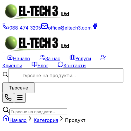
088 474 3205
office@eltech3.com
Начало
За нас
Услуги
Клиенти
Блог
Контакти
Търсене
Начало
Категория
Продукт