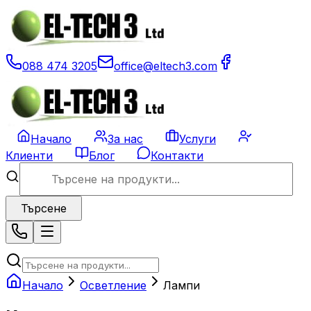
088 474 3205
office@eltech3.com
Начало
За нас
Услуги
Клиенти
Блог
Контакти
Търсене
Начало
Осветление
Лампи