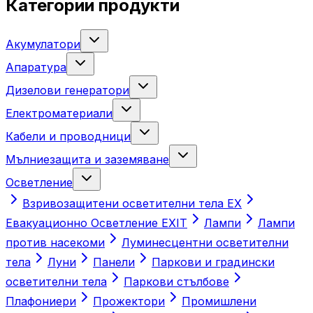
Категории продукти
Акумулатори
Апаратура
Дизелови генератори
Електроматериали
Кабели и проводници
Мълниезащита и заземяване
Осветление
Взривозащитени осветителни тела ЕХ
Евакуационно Осветление EXIT
Лампи
Лампи
против насекоми
Луминесцентни осветителни
тела
Луни
Панели
Паркови и градински
осветителни тела
Паркови стълбове
Плафониери
Прожектори
Промишлени