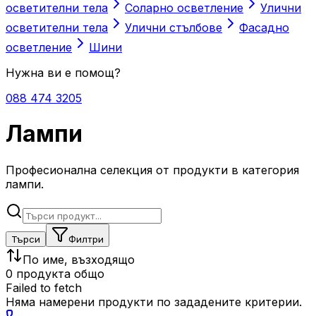
осветителни тела
Соларно осветление
Улични
осветителни тела
Улични стълбове
Фасадно
осветление
Шини
Нужна ви е помощ?
088 474 3205
Лампи
Професионална селекция от продукти в категория
лампи.
Търси
Филтри
По име, възходящо
0 продукта общо
Failed to fetch
Няма намерени продукти по зададените критерии.