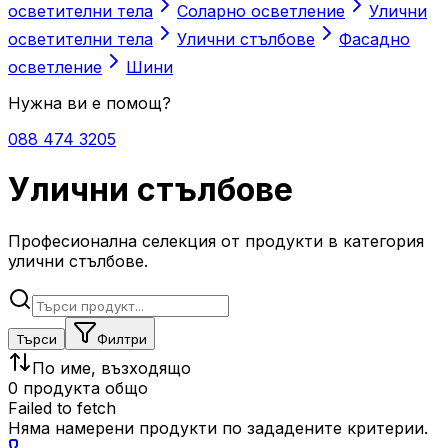
осветителни тела
Соларно осветление
Улични
осветителни тела
Улични стълбове
Фасадно
осветление
Шини
Нужна ви е помощ?
088 474 3205
Улични стълбове
Професионална селекция от продукти в категория
улични стълбове.
Търси
Филтри
По име, възходящо
0 продукта общо
Failed to fetch
Няма намерени продукти по зададените критерии.