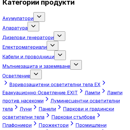
Категории продукти
Акумулатори
Апаратура
Дизелови генератори
Електроматериали
Кабели и проводници
Мълниезащита и заземяване
Осветление
Взривозащитени осветителни тела ЕХ
Евакуационно Осветление EXIT
Лампи
Лампи
против насекоми
Луминесцентни осветителни
тела
Луни
Панели
Паркови и градински
осветителни тела
Паркови стълбове
Плафониери
Прожектори
Промишлени