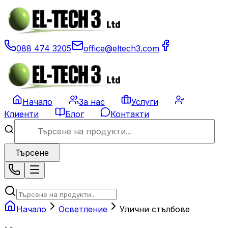
088 474 3205
office@eltech3.com
Начало
За нас
Услуги
Клиенти
Блог
Контакти
Търсене
Начало
Осветление
Улични стълбове