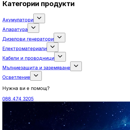
Категории продукти
Акумулатори
Апаратура
Дизелови генератори
Електроматериали
Кабели и проводници
Мълниезащита и заземяване
Осветление
Нужна ви е помощ?
088 474 3205